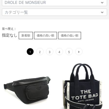
並べ替え：
指定なし
新着順
価格の高い順
価格の低い順
1
2
3
4
5