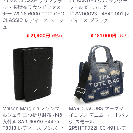
PRIMA CLASSE プリマクラ
JIL SANDER ジル サンダー
ッセ 長財布ラウンドファス
ショルダーバッグ
ナー W028 6000 0010 GEO
J07WD0023 P4840 001 レ
CLASSIC レディース ベージ
ディース ブラック
ュ
¥
21,900円
¥
181,000円
（税込）
（税込）
Maison Margiela メゾンマ
MARC JACOBS マークジェ
ルジェラ 三つ折り財布 小銭
イコブス デニム トートバッ
入付き SA3UI0010 P4455
グ スモール
T8013 レディース メンズ ブ
2P5HTT022H03 491 レデ