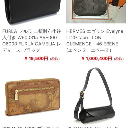
FURLA フルラ 二折財布小銭
HERMES エヴリン Evelyne
入付き WP00315 ARE000
III 29 tauri LLON
O6000 FURLA CAMELIA レ
CLEMENCE 46 EBENE
ディース ブラック
(エベンヌ エベ―ヌ）
¥
19,500円
¥
1,000,400円
（税込）
（税込）