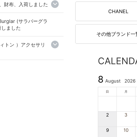
グ、財布、入荷しました
CHANEL
urglar (サラバーグラ
荷しました
その他ブランド一
イヴィトン ）アクセサリ
CALEND
8
August
2026
日
月
2
3
9
10