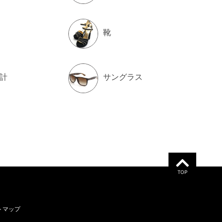
靴
計
サングラス
TOP
トマップ