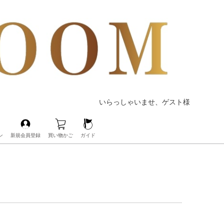
いらっしゃいませ、ゲスト様
ン
新規会員登録
買い物かご
ガイド
Dior 限定アイテム・貴重アイテムの仕入れ・取り寄せ
Dior 限定アイテム・貴重アイテムの仕入れ・取り寄せ
アクセサリーコレクション
BALENCIAGA★MARNI 直営店仕入れ
新着アイテム！毎日入荷中！