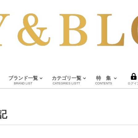
ブランド一覧
カテゴリ一覧
特 集
BRAND LIST
CATEGRIES LISTT
CONTENTS
ログイ
DIOR
LOUIS VUITTON
CHANEL
HERMES
全てのブランドを見る
人気のお財布
最大で50％OFF
ディオール
ルイヴィトン
シャネル
エルメス
記