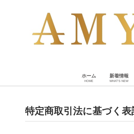
ホーム
新着情報
HOME
WHAT'S NEW
スカーフ・マフラー
コート、上着
その他
ペット用品
ベビー用品
小物・筆記
雑貨・その他
アパレル
バッグ＆ポーチ
財布
靴
ベルト
アロマ＆フレグランス
帽子
腕時計
サングラス
ネクタイ
アクセサリ
特定商取引法に基づく表