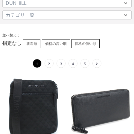
並べ替え：
指定なし
新着順
価格の高い順
価格の低い順
1
2
3
4
5