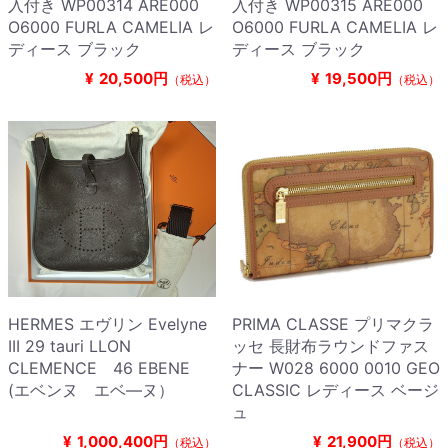
入付き WP00314 ARE000
入付き WP00315 ARE000
O6000 FURLA CAMELIA レ
O6000 FURLA CAMELIA レ
ディース ブラック
ディース ブラック
¥
20,500円
¥
19,500円
（税込）
（税込）
HERMES エヴリン Evelyne
PRIMA CLASSE プリマクラ
III 29 tauri LLON
ッセ 長財布ラウンドファス
CLEMENCE 46 EBENE
ナー W028 6000 0010 GEO
(エベンヌ エベ―ヌ）
CLASSIC レディース ベージ
ュ
¥
1,000,400円
¥
21,900円
（税込）
（税込）