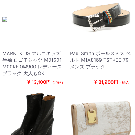
MARNI KIDS マルニキッズ
Paul Smith ポールスミス ベ
半袖 ロゴＴシャツ M01601
ルト M1A8169 TSTKEE 79
M00RF 0M900 レディース
メンズ ブラック
ブラック 大人もOK
¥
13,100円
¥
21,900円
（税込）
（税込）